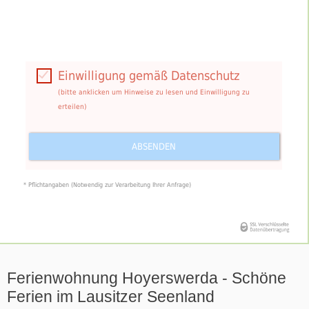
Einwilligung gemäß Datenschutz
(bitte anklicken um Hinweise zu lesen und Einwilligung zu
erteilen)
Mit dem Absenden der Nachricht in vorstehendem
ABSENDEN
Kontaktformular willige ich zugleich ein, dass meine darin
enthaltenen personenbezogenen Daten zur Bearbeitung meiner
* Pflichtangaben (Notwendig zur Verarbeitung Ihrer Anfrage)
Anfrage gespeichert und verarbeitet werden.
Von den weiteren Informationen (insbesondere zu meinen
Rechten) unter
Datenschutz
habe ich Kenntnis genommen!
Ferienwohnung Hoyerswerda - Schöne
Ferien im Lausitzer Seenland